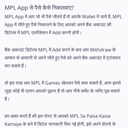
MPL App से पैसे कैसे निकलवाए?
MPL App में आप जो भी पैसे जीतते हैं वो आपके Wallet में जाते हैं, MPL
App में जीते हुए पैसे निकालने के लिए आपको अपने बैंक अकाउंट की
डिटेल्स में MPL एप्लीकेशन में Add करनी होगी।
बैंक अकाउंट डिटेल्स MPL में Add करने के बाद आप Withdraw के
आप्शन से आसानी से अपने जीते हुए पैसे को अपने बैंक अकाउंट में ट्रांसफर
कर सकते हैं।
तो इस तरह आप MPL में Games खेलकर पैसे कमा सकते हैं, अगर इससे
जुड़ा कोई भी प्रश्न आपको पूछना हैं तो आप नीचे कमेंट के जरिए पूछ सकते
हैं।
हम आशा करते हैं की इस पोस्ट से आपको MPL Se Paise Kaise
Kamaye के बारे में डिटेल जानकारी मिल गई होगी, इसे अपने दोस्तो के