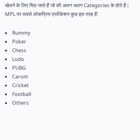
खेलने के लिए मिल जाते हैं जो की अलग अलग Categories के होते हैं।
MPL पर सबसे लोकप्रिय एप्लीकेशन कुछ इस तरह हैं:
Rummy
Poker
Chess
Ludo
PUBG
Carom
Cricket
Football
Others