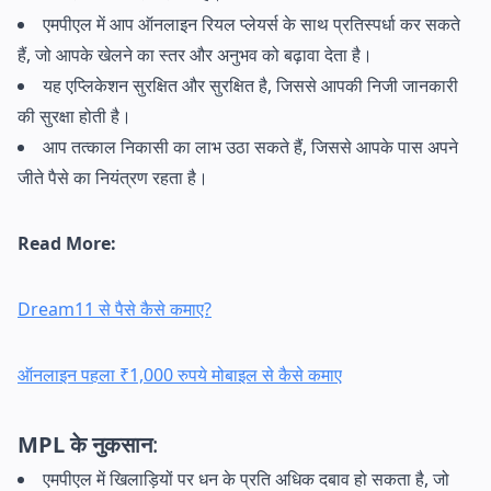
एमपीएल में आप ऑनलाइन रियल प्लेयर्स के साथ प्रतिस्पर्धा कर सकते
हैं, जो आपके खेलने का स्तर और अनुभव को बढ़ावा देता है।
यह एप्लिकेशन सुरक्षित और सुरक्षित है, जिससे आपकी निजी जानकारी
की सुरक्षा होती है।
आप तत्काल निकासी का लाभ उठा सकते हैं, जिससे आपके पास अपने
जीते पैसे का नियंत्रण रहता है।
Read More:
Dream11 से पैसे कैसे कमाए?
ऑनलाइन पहला ₹1,000 रुपये मोबाइल से कैसे कमाए
MPL के नुकसान
:
एमपीएल में खिलाड़ियों पर धन के प्रति अधिक दबाव हो सकता है, जो